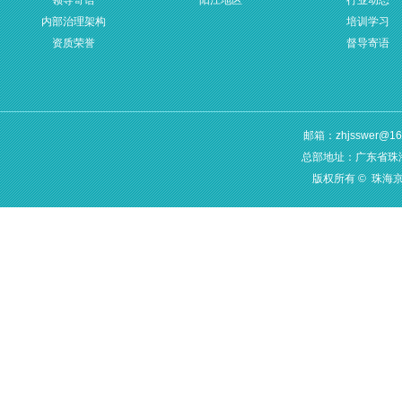
领导寄语
阳江地区
行业动态
内部治理架构
培训学习
资质荣誉
督导寄语
邮箱：zhjsswer@16
总部地址：广东省珠海
版权所有 © 珠