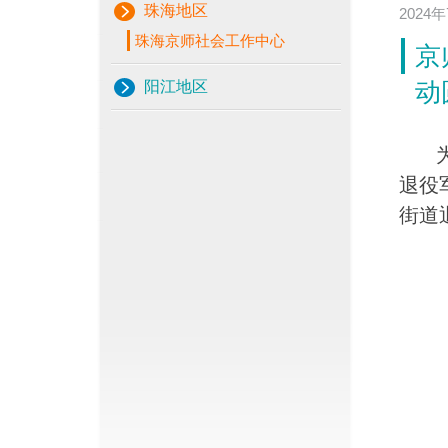
珠海地区
2024
珠海京师社会工作中心
京
动
阳江地区
为推
退役
街道