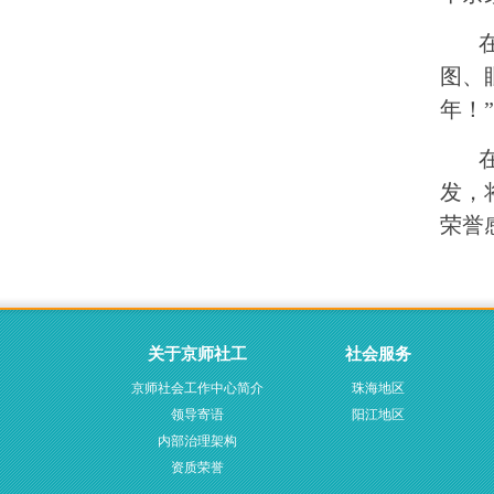
在开
图、
年！
在系
发，
荣誉
关于京师社工
社会服务
京师社会工作中心简介
珠海地区
领导寄语
阳江地区
内部治理架构
资质荣誉